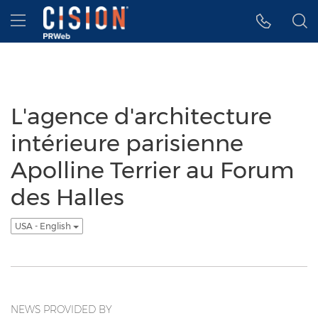
Accessibility Statement
Skip Navigation
Hamburger menu
L'agence d'architecture
intérieure parisienne
Apolline Terrier au Forum
des Halles
USA - English
NEWS PROVIDED BY