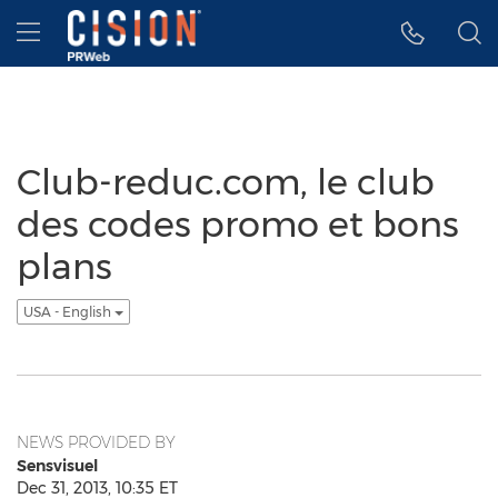
Accessibility Statement
Skip Navigation
Hamburger menu
Club-reduc.com, le club
des codes promo et bons
plans
USA - English
NEWS PROVIDED BY
Sensvisuel
Dec 31, 2013, 10:35 ET