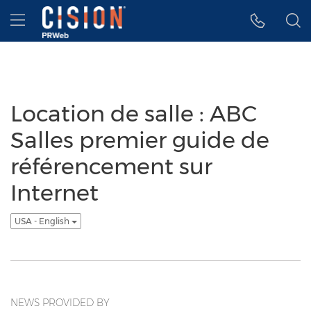
Accessibility Statement
Skip Navigation
Hamburger menu
Location de salle : ABC
Salles premier guide de
référencement sur
Internet
USA - English
NEWS PROVIDED BY